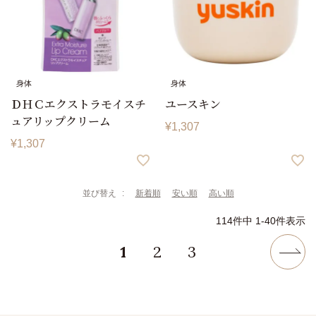
身体
身体
ＤＨＣエクストラモイスチ
ユースキン
ュアリップクリーム
¥
1,307
¥
1,307
並び替え
新着順
安い順
高い順
114
件中
1
-
40
件表示
1
2
3