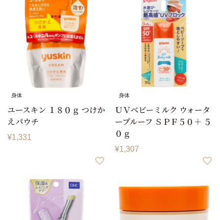
身体
身体
ユースキン １８０ｇ つけか
ＵＶベビーミルク ウォータ
えパウチ
ープルーフ ＳＰＦ５０＋ ５
０ｇ
¥
1,331
¥
1,307