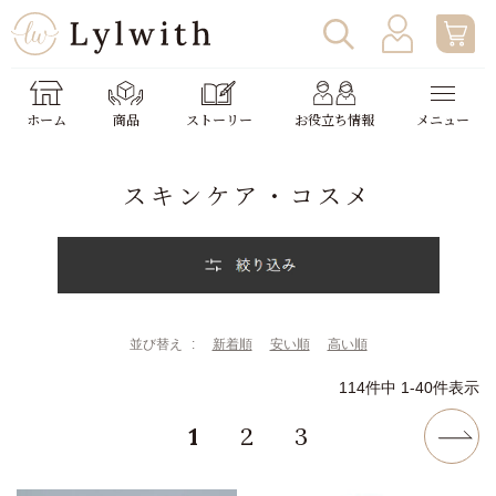
ログイン
わたしの使い方
ホーム
商品
ストーリー
お役立ち情報
メニュー
新規会員登録
助成金申請
スキンケア・コスメ
並び替え
新着順
安い順
高い順
114
件中
1
-
40
件表示
1
2
3