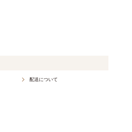
Lylwith（リルウィズ）とは
よくあるご質問
お問い合わせ
お知らせ
特定商取引法に基づく表記
配送について
SNS