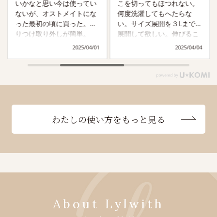
いかなと思い今は使ってい
こを切ってもほつれない。
ないが、オストメイトにな
何度洗濯してもへたらな
った最初の頃に買った。取
い。サイズ展開を３Lまで
りつけ取り外しが簡単。
展開して欲しい。伸びるこ
とは伸びるが生地がしっか
2025/04/01
2025/04/04
りしているのできつく感じ
ることがある。色ももっと
多くあったら嬉しい。夏場
は少し暑い。夏用の薄めの
生地があったら嬉しい
わたしの使い方をもっと見る
About Lylwith