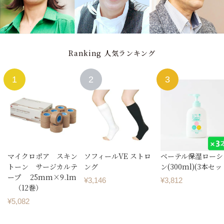
Ranking
人気ランキング
マイクロポア スキン
ソフィールVE ストロ
ベーテル保湿ローシ
トーン サージカルテ
ング
ン(300ml)(3本セッ
ープ 25mm×9.1m
¥
3,146
¥
3,812
（12巻）
¥
5,082