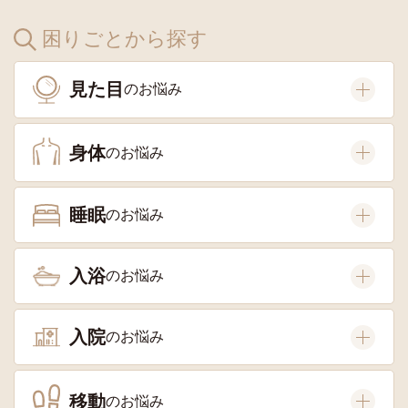
困りごとから探す
見た目
身体
睡眠
入浴
入院
移動