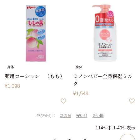
身体
身体
薬用ローション （もも）
ミノンベビー全身保湿ミル
ク
¥
1,098
¥
1,549
並び替え
新着順
安い順
高い順
114
件中
1
-
40
件表示