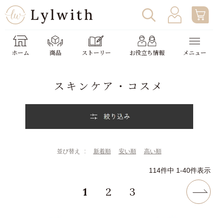
ログイン
わたしの使い方
ホーム
商品
ストーリー
お役立ち情報
メニュー
新規会員登録
助成金申請
スキンケア・コスメ
並び替え
新着順
安い順
高い順
114
件中
1
-
40
件表示
1
2
3