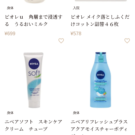
身体
入院
ビオレｕ 角層まで浸透す
ビオレ メイク落としふくだ
る うるおいミルク
けコットン詰替４６枚
¥
699
¥
578
身体
身体
ニベアソフト スキンケア
ニベアリフレッシュプラス
クリーム チューブ
アクアモイスチャーボディ