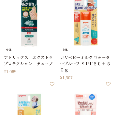
身体
身体
アトリックス エクストラ
ＵＶベビーミルク ウォータ
プロテクション チューブ
ープルーフ ＳＰＦ５０＋ ５
０ｇ
¥
1,065
¥
1,307