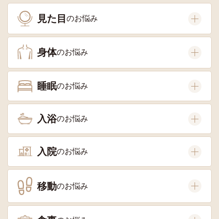
見た目
身体
睡眠
入浴
入院
移動