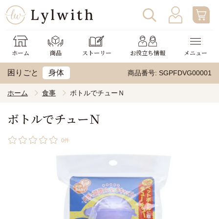
ログイン
わたしの使い方
ホーム
商品
ストーリー
お役立ち情報
メニュー
新規会員登録
助成金申請
困りごと
身体
商品番号
SGPFDVG00001
ホーム
食事
ボトルでチューＮ
ボトルでチューＮ
0件