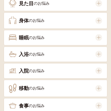
見た目
身体
睡眠
入浴
入院
移動
食事