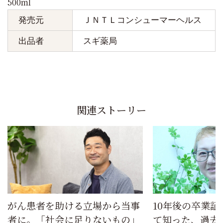
500ml
発売元
ＪＮＴＬコンシューマーヘルス
出品者
スギ薬局
関連ストーリー
がん患者を助ける立場から当事
10年後の卒業
者に。「社会に足りないもの」
て知った、過去