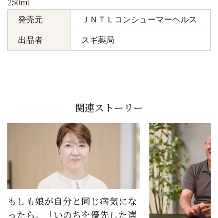
250ml
発売元
ＪＮＴＬコンシューマーヘルス
出品者
スギ薬局
関連ストーリー
もしも娘が自分と同じ病気にな
ったら。「いのちを優先した選