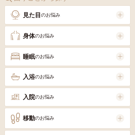
見た目
身体
睡眠
入浴
入院
移動